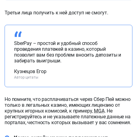
Третьи лица получить к ней доступ не смогут.
SberPay – простой и удобный способ
проведения платежей в казино, который
позволит вам без проблем вносить депозиты и
забирать выигрыши.
Кузнецов Егор
Автор цитаты
Но помните, что расплачиваться через Сбер Пей можно
только в легальных казино, имеющих лицензию от
крупных игорных комиссий, к примеру,
MGA
. Не
регистрируйтесь и не указываете платежные данные на
порталах, честность которых вызывает у вас сомнения.