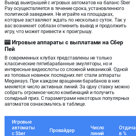
Вывод выигрышей с игровых автоматов на баланс Sber
Pay осуществляется в течение срока, установленного
политикой заведения. Не играйте на площадках,
которые заставляют ждать по несколько суток. Так у
вас возникнет соблазн отменить вывод и продолжить
игру, что может привести к проигрышу.
🎰 Игровые аппараты с выплатами на Сбер
Пей
В современных клубах представлены не только
классические пятибарабанные эмуляторы, но и
интересные видеослоты со сложной механикой. Одной
из топовых новинок последних лет стали аппараты
Megaways. При каждом вращении барабанов в них
меняется число активных линий. За одну ставку можно
собрать огромное число комбинаций и получить
солидный приз. С параметрами некоторых популярных
автоматов ознакомьтесь в таблице.
Игровые
автоматы
Число
Отдача
Провайдер
с Sber
линий
в %