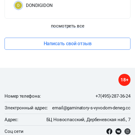
DONDIGIDON
D
посмотреть все
Написать свой отзыв
18+
Номер телефона:
+7(495)-287-36-24
Электронный адрес:
email@gaminatory-s-vyvodom-deneg.cc
Адрес:
БЦ Новоспасский, Дербеневская наб., 7
Соц сети