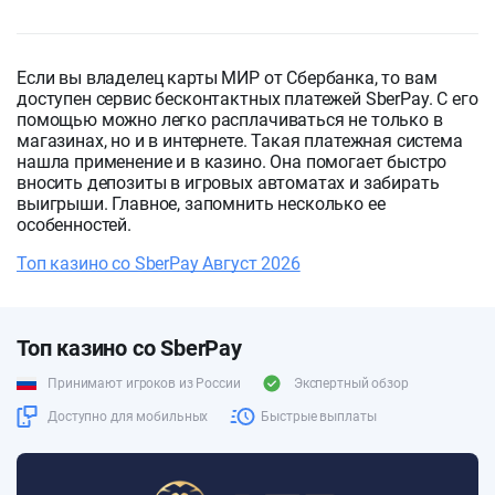
Если вы владелец карты МИР от Сбербанка, то вам
доступен сервис бесконтактных платежей SberPay. С его
помощью можно легко расплачиваться не только в
магазинах, но и в интернете. Такая платежная система
нашла применение и в казино. Она помогает быстро
вносить депозиты в игровых автоматах и забирать
выигрыши. Главное, запомнить несколько ее
особенностей.
Топ казино со SberPay Август 2026
Топ казино со SberPay
Принимают игроков из России
Экспертный обзор
Доступно для мобильных
Быстрые выплаты