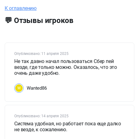
К оглавлению
💬 Отзывы игроков
Опубликовано: 11 апреля 2025
Не так давно начал пользоваться Сбер пей
везде, где только можно. Оказалось, что это
очень даже удобно.
Wanted86
W
Опубликовано: 14 апреля 2025
Система удобная, но работает пока еще далко
не везде, к сожалению.