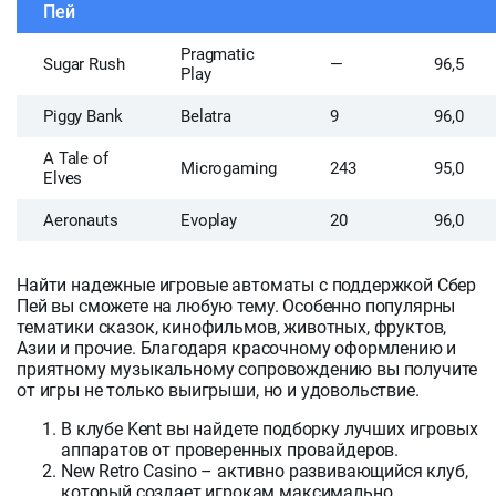
Пей
Pragmatic
Sugar Rush
—
96,5
Play
Piggy Bank
Belatra
9
96,0
A Tale of
Microgaming
243
95,0
Elves
Aeronauts
Evoplay
20
96,0
Найти надежные игровые автоматы с поддержкой Сбер
Пей вы сможете на любую тему. Особенно популярны
тематики сказок, кинофильмов, животных, фруктов,
Азии и прочие. Благодаря красочному оформлению и
приятному музыкальному сопровождению вы получите
от игры не только выигрыши, но и удовольствие.
В клубе Kent вы найдете подборку лучших игровых
аппаратов от проверенных провайдеров.
New Retro Casino – активно развивающийся клуб,
который создает игрокам максимально