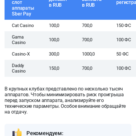
слот
регистр
в RUB
в RUB
аппараты
Sber Pay
Cat Casino
100,0
700,0
150 ФС
Gama
100,0
700,0
100 ФС
Casino
Casino-X
300,0
1000,0
50 ФС
Daddy
150,0
700,0
100 ФС
Casino
В крупных клубах представлено по несколько тысяч
аппаратов. Чтобы минимизировать риск проигрыша
перед запуском аппарата, анализируйте его
технические параметры. Особое внимание обращайте
на отдачу.
Рекомендуем: