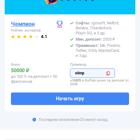
Чемпион
Софты:
Igrosoft, NetEnt,
Belatra, Thunderkick,
Рейтинг экспертов
Play'n GO, и 3 др.
4.1
Мин. депозит:
2003 ₽
Принимают:
Mir, Piastrix,
Tether, VISA, MasterCard,
и 3 др.
Бонус
Промокод
50000 ₽
olimp
до 100 % на депозит + 50
+100FS
в Buffalo power за депозит от
фриспинов
500₽
Начать игру
Последнее обновление 20 минут назад