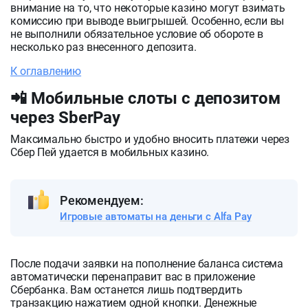
внимание на то, что некоторые казино могут взимать
комиссию при выводе выигрышей. Особенно, если вы
не выполнили обязательное условие об обороте в
несколько раз внесенного депозита.
К оглавлению
📲 Мобильные слоты с депозитом
через SberPay
Максимально быстро и удобно вносить платежи через
Сбер Пей удается в мобильных казино.
Рекомендуем:
Игровые автоматы на деньги с Alfa Pay
После подачи заявки на пополнение баланса система
автоматически перенаправит вас в приложение
Сбербанка. Вам останется лишь подтвердить
транзакцию нажатием одной кнопки. Денежные